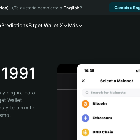
ica)
. ¿Te gustaría cambiarte a
English
?
Cambia a Eng
n
Predictions
Bitget Wallet X
Más
C1991
 y segura para 
et Wallet 
s y te permite 
ismo!