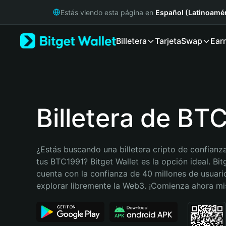
English
Estás viendo esta página en
Español (Latinoamér
日本語
Tiếng Việt
Billetera
Tarjeta
Swap
Ear
Русский
Español (Latinoamérica)
Türkçe
Italiano
Français
Deutsch
Billetera de BT
简体中文
繁體中文
Português (Portugal)
¿Estás buscando una billetera cripto de confianza
Bahasa Indonesia
tus BTC1991? Bitget Wallet es la opción ideal. Bitg
ภาษาไทย
cuenta con la confianza de 40 millones de usuario
हिन्दी
explorar libremente la Web3. ¡Comienza ahora m
বাংলা
Español
Português (Brasil)
Español (Argentina)