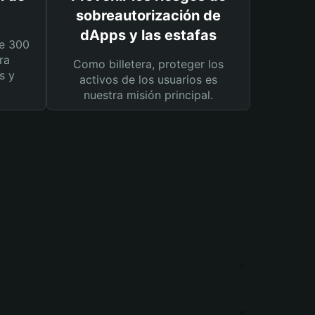
sobreautorización de
dApps y las estafas
e 300
ra
Como billetera, proteger los
s y
activos de los usuarios es
nuestra misión principal.