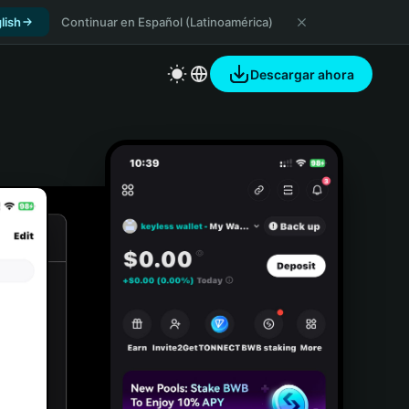
lish
Continuar en Español (Latinoamérica)
Descargar ahora