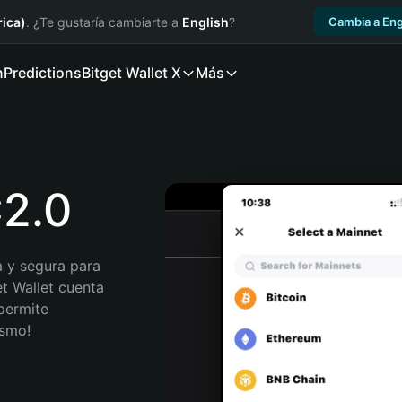
ica)
. ¿Te gustaría cambiarte a
English
?
Cambia a Eng
n
Predictions
Bitget Wallet X
Más
C2.0
 y segura para 
t Wallet cuenta 
permite 
ismo!