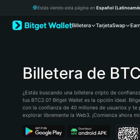
English
Estás viendo esta página en
Español (Latinoamér
日本語
Tiếng Việt
Billetera
Tarjeta
Swap
Ear
Русский
Español (Latinoamérica)
Türkçe
Italiano
Français
Deutsch
Billetera de BT
简体中文
繁體中文
Português (Portugal)
¿Estás buscando una billetera cripto de confianza
Bahasa Indonesia
tus BTC2.0? Bitget Wallet es la opción ideal. Bitge
ภาษาไทย
con la confianza de 40 millones de usuarios y te 
हिन्दी
explorar libremente la Web3. ¡Comienza ahora m
বাংলা
Español
Português (Brasil)
Español (Argentina)