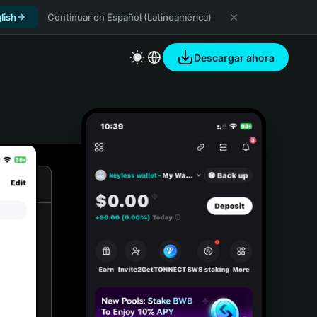
lish
Continuar en Español (Latinoamérica)
Descargar ahora