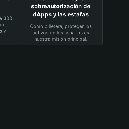
sobreautorización de
dApps y las estafas
e 300
ra
Como billetera, proteger los
s y
activos de los usuarios es
nuestra misión principal.