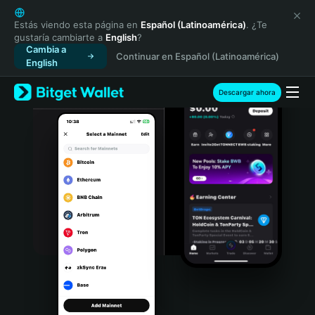
English
日本語
Estás viendo esta página en
Español (Latinoamérica)
. ¿Te
gustaría cambiarte a
English
?
Tiếng Việt
Cambia a
Continuar en Español (Latinoamérica)
Русский
English
Español (Latinoamérica)
Türkçe
Descargar ahora
Italiano
Français
Deutsch
简体中文
繁體中文
Português (Portugal)
Bahasa Indonesia
ภาษาไทย
हिन्दी
বাংলা
Español
Português (Brasil)
Español (Argentina)