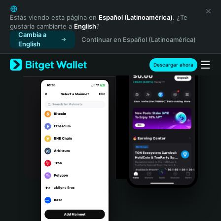
English
日本語
Estás viendo esta página en
Español (Latinoamérica)
. ¿Te
gustaría cambiarte a
English
?
Tiếng Việt
Cambia a
Continuar en Español (Latinoamérica)
Русский
English
Español (Latinoamérica)
Türkçe
Descargar ahora
Italiano
Français
Deutsch
简体中文
繁體中文
Português (Portugal)
Bahasa Indonesia
ภาษาไทย
हिन्दी
বাংলা
Español
Português (Brasil)
Español (Argentina)