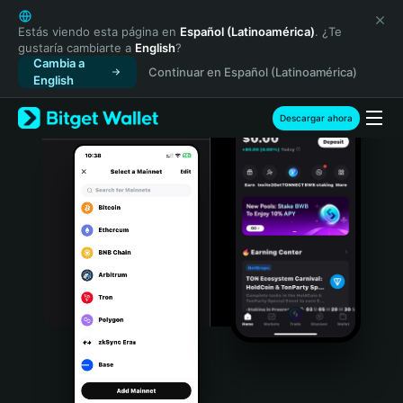
English
日本語
Estás viendo esta página en
Español (Latinoamérica)
. ¿Te
gustaría cambiarte a
English
?
Tiếng Việt
Cambia a
Continuar en Español (Latinoamérica)
Русский
English
Español (Latinoamérica)
Türkçe
Descargar ahora
Italiano
Français
Deutsch
简体中文
繁體中文
Português (Portugal)
Bahasa Indonesia
ภาษาไทย
हिन्दी
বাংলা
Español
Português (Brasil)
Español (Argentina)