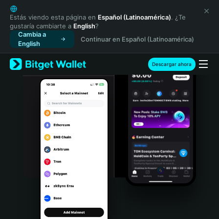
English
日本語
Estás viendo esta página en
Español (Latinoamérica)
. ¿Te
gustaría cambiarte a
English
?
Tiếng Việt
Cambia a
Continuar en Español (Latinoamérica)
Русский
English
Español (Latinoamérica)
Türkçe
Descargar ahora
Italiano
Français
Deutsch
简体中文
繁體中文
Português (Portugal)
Bahasa Indonesia
ภาษาไทย
हिन्दी
বাংলা
Español
Português (Brasil)
Español (Argentina)