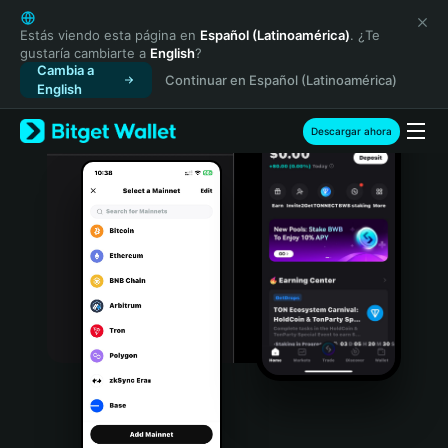
English
日本語
Estás viendo esta página en
Español (Latinoamérica)
. ¿Te
gustaría cambiarte a
English
?
Tiếng Việt
Cambia a
Continuar en Español (Latinoamérica)
Русский
English
Español (Latinoamérica)
Türkçe
Descargar ahora
Italiano
Français
Deutsch
简体中文
繁體中文
Português (Portugal)
Bahasa Indonesia
ภาษาไทย
हिन्दी
বাংলা
Español
Português (Brasil)
Español (Argentina)