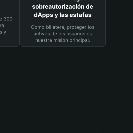
sobreautorización de
dApps y las estafas
e 300
ra
Como billetera, proteger los
s y
activos de los usuarios es
nuestra misión principal.