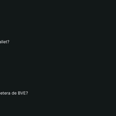
llet?
letera de BVE?