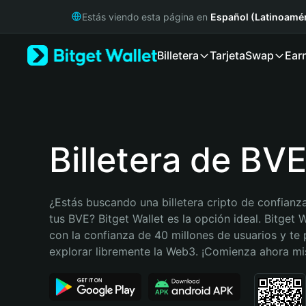
English
Estás viendo esta página en
Español (Latinoamér
日本語
Tiếng Việt
Billetera
Tarjeta
Swap
Ear
Русский
Español (Latinoamérica)
Türkçe
Italiano
Français
Deutsch
Billetera de BV
简体中文
繁體中文
Português (Portugal)
¿Estás buscando una billetera cripto de confianza
Bahasa Indonesia
tus BVE? Bitget Wallet es la opción ideal. Bitget W
ภาษาไทย
con la confianza de 40 millones de usuarios y te 
हिन्दी
explorar libremente la Web3. ¡Comienza ahora m
বাংলা
Español
Português (Brasil)
Español (Argentina)