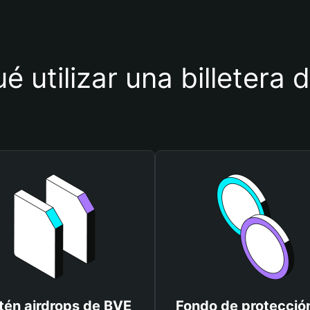
é utilizar una billetera
tén airdrops de BVE
Fondo de protecció