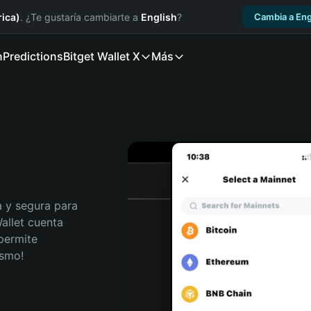
ica)
. ¿Te gustaría cambiarte a
English
?
Cambia a Eng
n
Predictions
Bitget Wallet X
Más
E
 y segura para 
allet cuenta 
permite 
ismo!