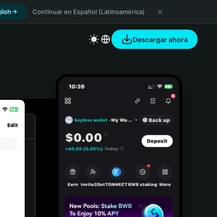
lish
Continuar en Español (Latinoamérica)
Descargar ahora