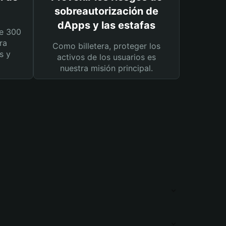
sobreautorización de
dApps y las estafas
e 300
ra
Como billetera, proteger los
s y
activos de los usuarios es
nuestra misión principal.