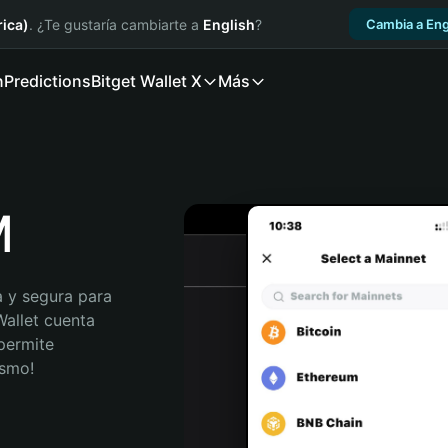
ica)
. ¿Te gustaría cambiarte a
English
?
Cambia a Eng
n
Predictions
Bitget Wallet X
Más
M
 y segura para 
allet cuenta 
permite 
ismo!