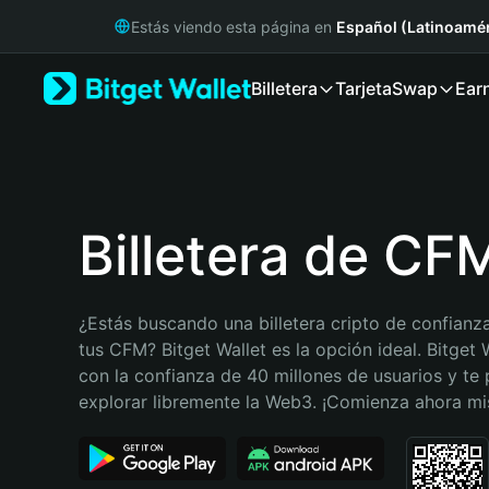
English
Estás viendo esta página en
Español (Latinoamér
日本語
Tiếng Việt
Billetera
Tarjeta
Swap
Ear
Русский
Español (Latinoamérica)
Türkçe
Italiano
Français
Deutsch
Billetera de CF
简体中文
繁體中文
Português (Portugal)
¿Estás buscando una billetera cripto de confianza
Bahasa Indonesia
tus CFM? Bitget Wallet es la opción ideal. Bitget W
ภาษาไทย
con la confianza de 40 millones de usuarios y te 
हिन्दी
explorar libremente la Web3. ¡Comienza ahora m
বাংলা
Español
Português (Brasil)
Español (Argentina)