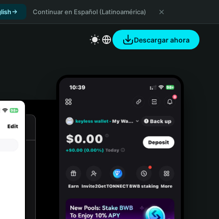
lish
Continuar en Español (Latinoamérica)
Descargar ahora