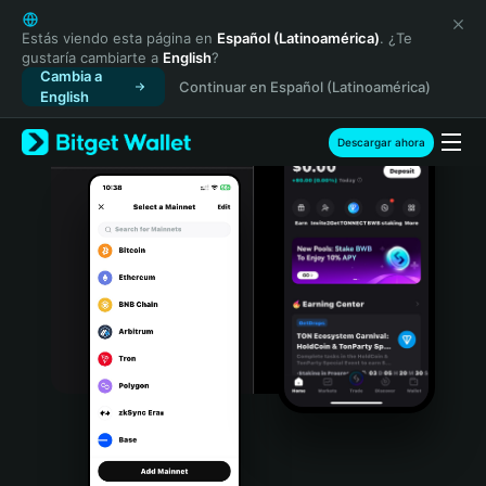
English
日本語
Estás viendo esta página en
Español (Latinoamérica)
. ¿Te
gustaría cambiarte a
English
?
Tiếng Việt
Cambia a
Continuar en Español (Latinoamérica)
Русский
English
Español (Latinoamérica)
Türkçe
Descargar ahora
Italiano
Français
Deutsch
简体中文
繁體中文
Português (Portugal)
Bahasa Indonesia
ภาษาไทย
हिन्दी
বাংলা
Español
Português (Brasil)
Español (Argentina)