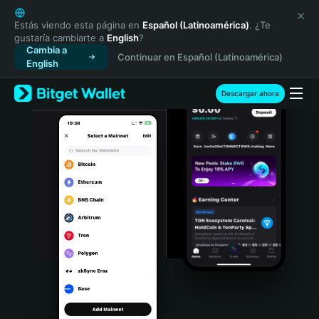
English
日本語
Estás viendo esta página en
Español (Latinoamérica)
. ¿Te
gustaría cambiarte a
English
?
Tiếng Việt
Cambia a
Continuar en Español (Latinoamérica)
Русский
English
Español (Latinoamérica)
Türkçe
Descargar ahora
Italiano
Français
Deutsch
简体中文
繁體中文
Português (Portugal)
Bahasa Indonesia
ภาษาไทย
हिन्दी
বাংলা
Español
Português (Brasil)
Español (Argentina)