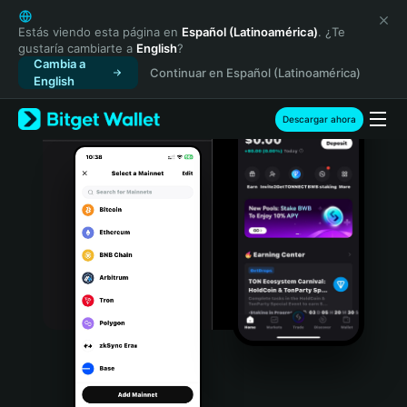
English
日本語
Estás viendo esta página en
Español (Latinoamérica)
. ¿Te
gustaría cambiarte a
English
?
Tiếng Việt
Cambia a
Continuar en Español (Latinoamérica)
Русский
English
Español (Latinoamérica)
Türkçe
Descargar ahora
Italiano
Français
Deutsch
简体中文
繁體中文
Português (Portugal)
Bahasa Indonesia
ภาษาไทย
हिन्दी
বাংলা
Español
Português (Brasil)
Español (Argentina)