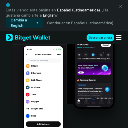
English
日本語
Estás viendo esta página en
Español (Latinoamérica)
. ¿Te
gustaría cambiarte a
English
?
Tiếng Việt
Cambia a
Continuar en Español (Latinoamérica)
Русский
English
Español (Latinoamérica)
Türkçe
Descargar ahora
Italiano
Français
Deutsch
简体中文
繁體中文
Português (Portugal)
Bahasa Indonesia
ภาษาไทย
हिन्दी
বাংলা
Español
Português (Brasil)
Español (Argentina)