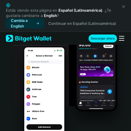
English
日本語
Estás viendo esta página en
Español (Latinoamérica)
. ¿Te
gustaría cambiarte a
English
?
Tiếng Việt
Cambia a
Continuar en Español (Latinoamérica)
Русский
English
Español (Latinoamérica)
Türkçe
Descargar ahora
Italiano
Français
Deutsch
简体中文
繁體中文
Português (Portugal)
Bahasa Indonesia
ภาษาไทย
हिन्दी
বাংলা
Español
Português (Brasil)
Español (Argentina)