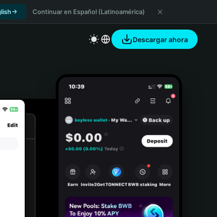
lish
Continuar en Español (Latinoamérica)
Descargar ahora