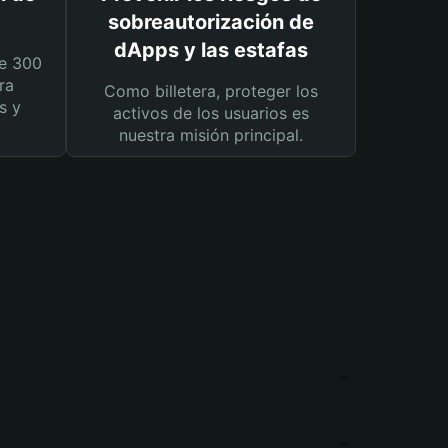
sobreautorización de
dApps y las estafas
e 300
ra
Como billetera, proteger los
s y
activos de los usuarios es
nuestra misión principal.