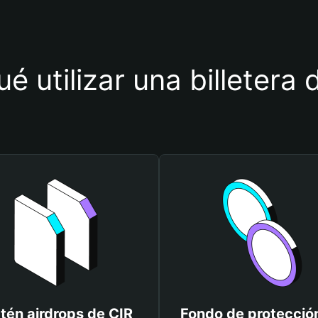
é utilizar una billetera
tén airdrops de CIR
Fondo de protecció