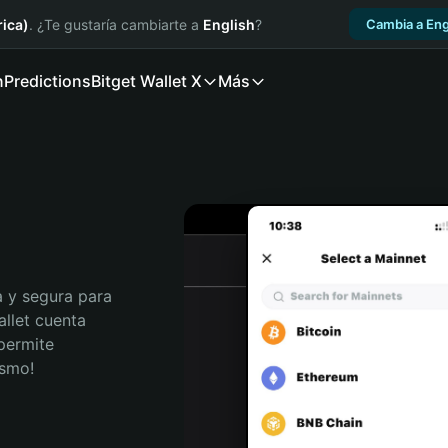
ica)
. ¿Te gustaría cambiarte a
English
?
Cambia a Eng
n
Predictions
Bitget Wallet X
Más
 y segura para 
llet cuenta 
permite 
ismo!