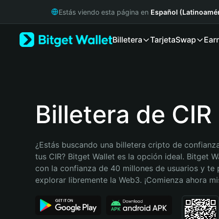
English
Estás viendo esta página en
Español (Latinoamér
日本語
Tiếng Việt
Billetera
Tarjeta
Swap
Ear
Русский
Español (Latinoamérica)
Türkçe
Italiano
Français
Deutsch
Billetera de CIR
简体中文
繁體中文
Português (Portugal)
¿Estás buscando una billetera cripto de confianza
Bahasa Indonesia
tus CIR? Bitget Wallet es la opción ideal. Bitget Wa
ภาษาไทย
con la confianza de 40 millones de usuarios y te 
हिन्दी
explorar libremente la Web3. ¡Comienza ahora m
বাংলা
Español
Português (Brasil)
Español (Argentina)