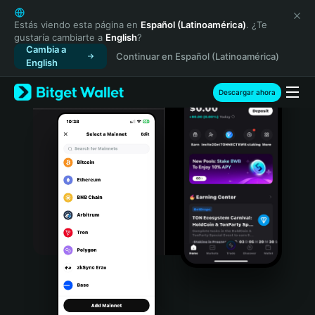
English
日本語
Estás viendo esta página en
Español (Latinoamérica)
. ¿Te
gustaría cambiarte a
English
?
Tiếng Việt
Cambia a
Continuar en Español (Latinoamérica)
Русский
English
Español (Latinoamérica)
Türkçe
Descargar ahora
Italiano
Français
Deutsch
简体中文
繁體中文
Português (Portugal)
Bahasa Indonesia
ภาษาไทย
हिन्दी
বাংলা
Español
Português (Brasil)
Español (Argentina)