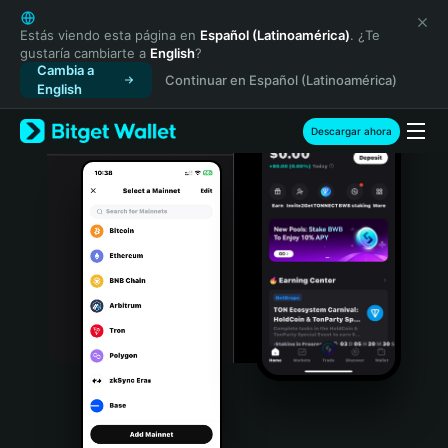
English
日本語
Estás viendo esta página en
Español (Latinoamérica)
. ¿Te
gustaría cambiarte a
English
?
Tiếng Việt
Cambia a
Continuar en Español (Latinoamérica)
Русский
English
Español (Latinoamérica)
Türkçe
Descargar ahora
Italiano
Français
Deutsch
简体中文
繁體中文
Português (Portugal)
Bahasa Indonesia
ภาษาไทย
हिन्दी
বাংলা
Español
Português (Brasil)
Español (Argentina)