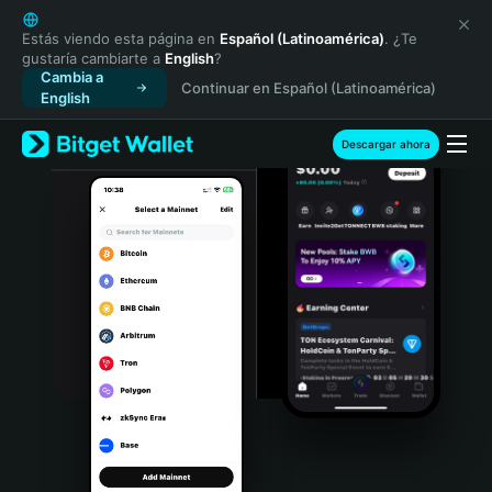
English
日本語
Estás viendo esta página en
Español (Latinoamérica)
. ¿Te
gustaría cambiarte a
English
?
Tiếng Việt
Cambia a
Continuar en Español (Latinoamérica)
Русский
English
Español (Latinoamérica)
Türkçe
Descargar ahora
Italiano
Français
Deutsch
简体中文
繁體中文
Português (Portugal)
Bahasa Indonesia
ภาษาไทย
हिन्दी
বাংলা
Español
Português (Brasil)
Español (Argentina)