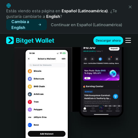
English
日本語
Estás viendo esta página en
Español (Latinoamérica)
. ¿Te
gustaría cambiarte a
English
?
Tiếng Việt
Cambia a
Continuar en Español (Latinoamérica)
Русский
English
Español (Latinoamérica)
Türkçe
Descargar ahora
Italiano
Français
Deutsch
简体中文
繁體中文
Português (Portugal)
Bahasa Indonesia
ภาษาไทย
हिन्दी
বাংলা
Español
Português (Brasil)
Español (Argentina)