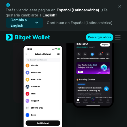
English
日本語
Estás viendo esta página en
Español (Latinoamérica)
. ¿Te
gustaría cambiarte a
English
?
Tiếng Việt
Cambia a
Continuar en Español (Latinoamérica)
Русский
English
Español (Latinoamérica)
Türkçe
Descargar ahora
Italiano
Français
Deutsch
简体中文
繁體中文
Português (Portugal)
Bahasa Indonesia
ภาษาไทย
हिन्दी
বাংলা
Español
Português (Brasil)
Español (Argentina)