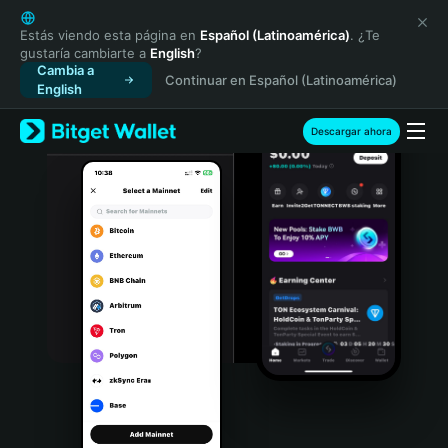
English
日本語
Estás viendo esta página en
Español (Latinoamérica)
. ¿Te
gustaría cambiarte a
English
?
Tiếng Việt
Cambia a
Continuar en Español (Latinoamérica)
Русский
English
Español (Latinoamérica)
Türkçe
Descargar ahora
Italiano
Français
Deutsch
简体中文
繁體中文
Português (Portugal)
Bahasa Indonesia
ภาษาไทย
हिन्दी
বাংলা
Español
Português (Brasil)
Español (Argentina)