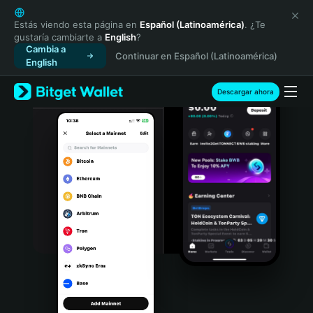
English
日本語
Estás viendo esta página en
Español (Latinoamérica)
. ¿Te
gustaría cambiarte a
English
?
Tiếng Việt
Cambia a
Continuar en Español (Latinoamérica)
Русский
English
Español (Latinoamérica)
Türkçe
Descargar ahora
Italiano
Français
Deutsch
简体中文
繁體中文
Português (Portugal)
Bahasa Indonesia
ภาษาไทย
हिन्दी
বাংলা
Español
Português (Brasil)
Español (Argentina)