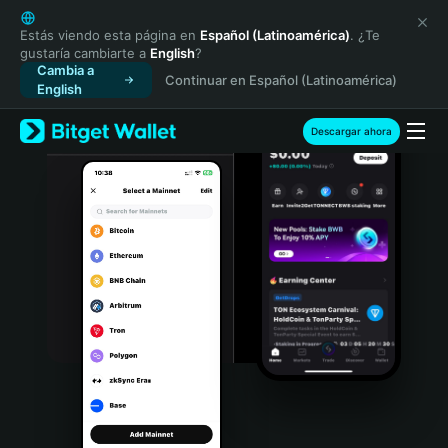
English
日本語
Estás viendo esta página en
Español (Latinoamérica)
. ¿Te
gustaría cambiarte a
English
?
Tiếng Việt
Cambia a
Continuar en Español (Latinoamérica)
Русский
English
Español (Latinoamérica)
Türkçe
Descargar ahora
Italiano
Français
Deutsch
简体中文
繁體中文
Português (Portugal)
Bahasa Indonesia
ภาษาไทย
हिन्दी
বাংলা
Español
Português (Brasil)
Español (Argentina)