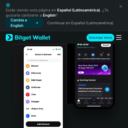
English
日本語
Estás viendo esta página en
Español (Latinoamérica)
. ¿Te
gustaría cambiarte a
English
?
Tiếng Việt
Cambia a
Continuar en Español (Latinoamérica)
Русский
English
Español (Latinoamérica)
Türkçe
Descargar ahora
Italiano
Français
Deutsch
简体中文
繁體中文
Português (Portugal)
Bahasa Indonesia
ภาษาไทย
हिन्दी
বাংলা
Español
Português (Brasil)
Español (Argentina)