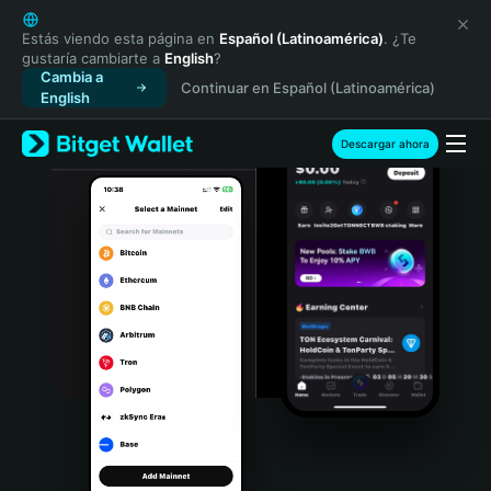
English
日本語
Estás viendo esta página en
Español (Latinoamérica)
. ¿Te
gustaría cambiarte a
English
?
Tiếng Việt
Cambia a
Continuar en Español (Latinoamérica)
Русский
English
Español (Latinoamérica)
Türkçe
Descargar ahora
Italiano
Français
Deutsch
简体中文
繁體中文
Português (Portugal)
Bahasa Indonesia
ภาษาไทย
हिन्दी
বাংলা
Español
Português (Brasil)
Español (Argentina)