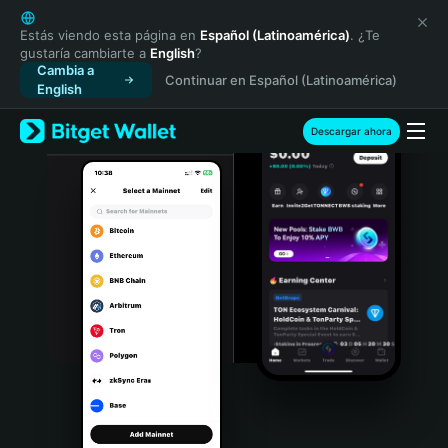
English
日本語
Estás viendo esta página en
Español (Latinoamérica)
. ¿Te
gustaría cambiarte a
English
?
Tiếng Việt
Cambia a
Continuar en Español (Latinoamérica)
Русский
English
Español (Latinoamérica)
Türkçe
Descargar ahora
Italiano
Français
Deutsch
简体中文
繁體中文
Português (Portugal)
Bahasa Indonesia
ภาษาไทย
हिन्दी
বাংলা
Español
Português (Brasil)
Español (Argentina)