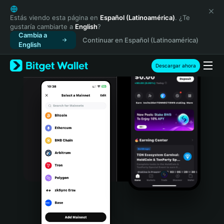
English
日本語
Estás viendo esta página en
Español (Latinoamérica)
. ¿Te
gustaría cambiarte a
English
?
Tiếng Việt
Cambia a
Continuar en Español (Latinoamérica)
Русский
English
Español (Latinoamérica)
Türkçe
Descargar ahora
Italiano
Français
Deutsch
简体中文
繁體中文
Português (Portugal)
Bahasa Indonesia
ภาษาไทย
हिन्दी
বাংলা
Español
Português (Brasil)
Español (Argentina)