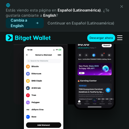
English
日本語
Estás viendo esta página en
Español (Latinoamérica)
. ¿Te
gustaría cambiarte a
English
?
Tiếng Việt
Cambia a
Continuar en Español (Latinoamérica)
Русский
English
Español (Latinoamérica)
Türkçe
Descargar ahora
Italiano
Français
Deutsch
简体中文
繁體中文
Português (Portugal)
Bahasa Indonesia
ภาษาไทย
हिन्दी
বাংলা
Español
Português (Brasil)
Español (Argentina)