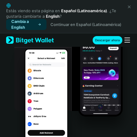
English
日本語
Estás viendo esta página en
Español (Latinoamérica)
. ¿Te
gustaría cambiarte a
English
?
Tiếng Việt
Cambia a
Continuar en Español (Latinoamérica)
Русский
English
Español (Latinoamérica)
Türkçe
Descargar ahora
Italiano
Français
Deutsch
简体中文
繁體中文
Português (Portugal)
Bahasa Indonesia
ภาษาไทย
हिन्दी
বাংলা
Español
Português (Brasil)
Español (Argentina)