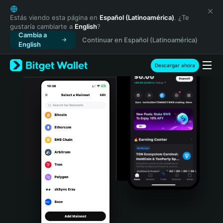
English
日本語
Estás viendo esta página en
Español (Latinoamérica)
. ¿Te
gustaría cambiarte a
English
?
Tiếng Việt
Cambia a
Continuar en Español (Latinoamérica)
Русский
English
Español (Latinoamérica)
Türkçe
Descargar ahora
Italiano
Français
Deutsch
简体中文
繁體中文
Português (Portugal)
Bahasa Indonesia
ภาษาไทย
हिन्दी
বাংলা
Español
Português (Brasil)
Español (Argentina)