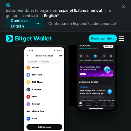
English
日本語
Estás viendo esta página en
Español (Latinoamérica)
. ¿Te
gustaría cambiarte a
English
?
Tiếng Việt
Cambia a
Continuar en Español (Latinoamérica)
Русский
English
Español (Latinoamérica)
Türkçe
Descargar ahora
Italiano
Français
Deutsch
简体中文
繁體中文
Português (Portugal)
Bahasa Indonesia
ภาษาไทย
हिन्दी
বাংলা
Español
Português (Brasil)
Español (Argentina)