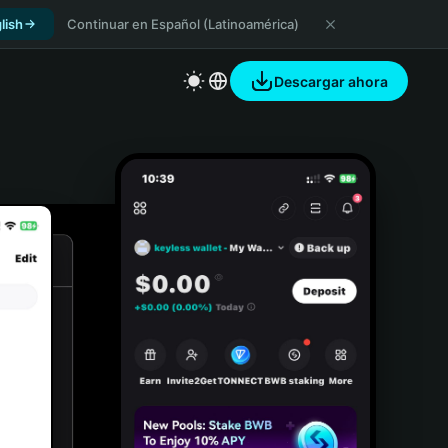
lish
Continuar en Español (Latinoamérica)
Descargar ahora