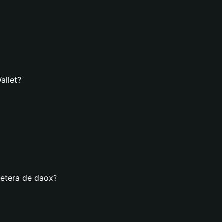
allet?
letera de daox?