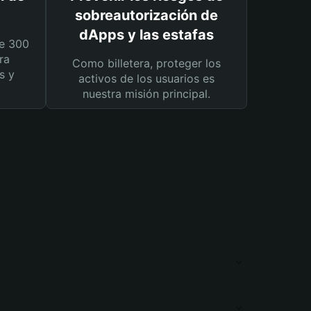
sobreautorización de
dApps y las estafas
e 300
ra
Como billetera, proteger los
s y
activos de los usuarios es
nuestra misión principal.