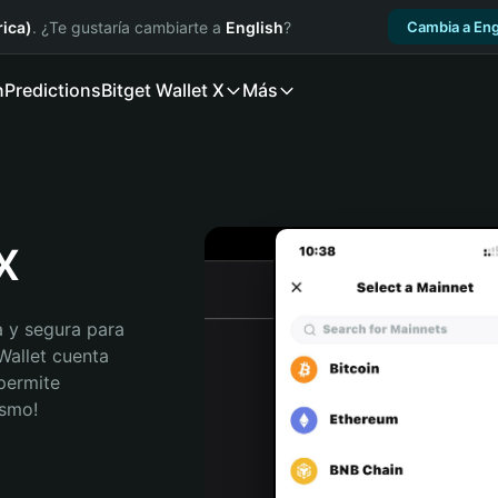
ica)
. ¿Te gustaría cambiarte a
English
?
Cambia a Eng
n
Predictions
Bitget Wallet X
Más
x
 y segura para 
Wallet cuenta 
permite 
ismo!