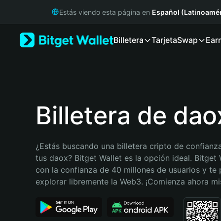
English
Estás viendo esta página en
Español (Latinoamér
日本語
Tiếng Việt
Billetera
Tarjeta
Swap
Ear
Русский
Español (Latinoamérica)
Türkçe
Italiano
Français
Deutsch
Billetera de dao
简体中文
繁體中文
Português (Portugal)
¿Estás buscando una billetera cripto de confianza
Bahasa Indonesia
tus daox? Bitget Wallet es la opción ideal. Bitget 
ภาษาไทย
con la confianza de 40 millones de usuarios y te 
हिन्दी
explorar libremente la Web3. ¡Comienza ahora m
বাংলা
Español
Português (Brasil)
Español (Argentina)