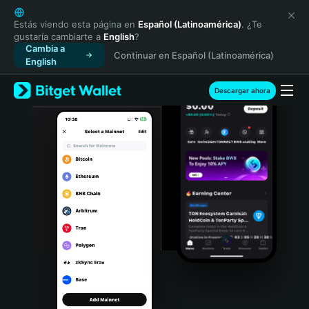
English
日本語
Estás viendo esta página en
Español (Latinoamérica)
. ¿Te
gustaría cambiarte a
English
?
Tiếng Việt
Cambia a
Continuar en Español (Latinoamérica)
Русский
English
Español (Latinoamérica)
Türkçe
Descargar ahora
Italiano
Français
Deutsch
简体中文
繁體中文
Português (Portugal)
Bahasa Indonesia
ภาษาไทย
हिन्दी
বাংলা
Español
Português (Brasil)
Español (Argentina)