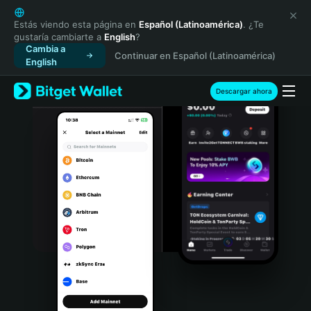
English
日本語
Estás viendo esta página en
Español (Latinoamérica)
. ¿Te
gustaría cambiarte a
English
?
Tiếng Việt
Cambia a
Continuar en Español (Latinoamérica)
Русский
English
Español (Latinoamérica)
Türkçe
Descargar ahora
Italiano
Français
Deutsch
简体中文
繁體中文
Português (Portugal)
Bahasa Indonesia
ภาษาไทย
हिन्दी
বাংলা
Español
Português (Brasil)
Español (Argentina)