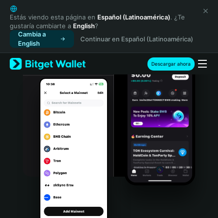
English
日本語
Estás viendo esta página en
Español (Latinoamérica)
. ¿Te
gustaría cambiarte a
English
?
Tiếng Việt
Cambia a
Continuar en Español (Latinoamérica)
Русский
English
Español (Latinoamérica)
Türkçe
Descargar ahora
Italiano
Français
Deutsch
简体中文
繁體中文
Português (Portugal)
Bahasa Indonesia
ภาษาไทย
हिन्दी
বাংলা
Español
Português (Brasil)
Español (Argentina)