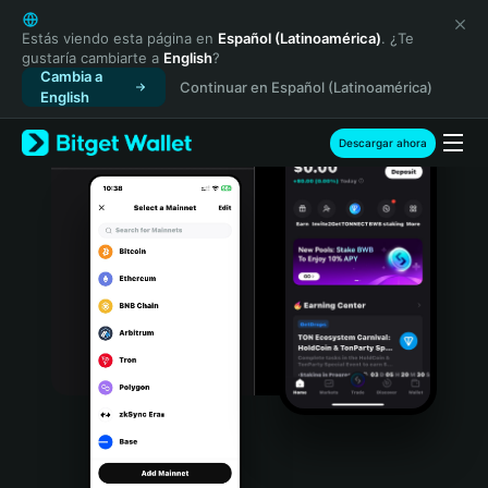
English
日本語
Estás viendo esta página en
Español (Latinoamérica)
. ¿Te
gustaría cambiarte a
English
?
Tiếng Việt
Cambia a
Continuar en Español (Latinoamérica)
Русский
English
Español (Latinoamérica)
Türkçe
Descargar ahora
Italiano
Français
Deutsch
简体中文
繁體中文
Português (Portugal)
Bahasa Indonesia
ภาษาไทย
हिन्दी
বাংলা
Español
Português (Brasil)
Español (Argentina)