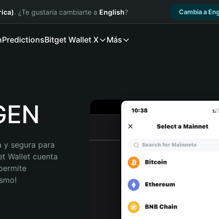
ica)
. ¿Te gustaría cambiarte a
English
?
Cambia a Eng
n
Predictions
Bitget Wallet X
Más
OGEN
 y segura para 
t Wallet cuenta 
permite 
ismo!