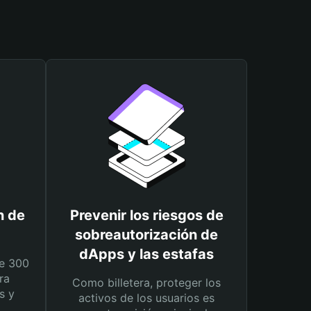
n de
Prevenir los riesgos de
sobreautorización de
dApps y las estafas
e 300
ra
Como billetera, proteger los
s y
activos de los usuarios es