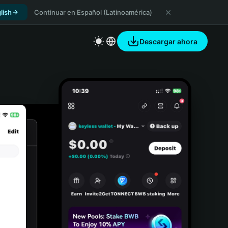
lish
Continuar en Español (Latinoamérica)
Descargar ahora