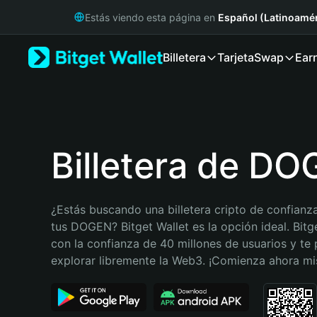
English
Estás viendo esta página en
Español (Latinoamér
日本語
Tiếng Việt
Billetera
Tarjeta
Swap
Ear
Русский
Español (Latinoamérica)
Türkçe
Italiano
Français
Deutsch
Billetera de D
简体中文
繁體中文
Português (Portugal)
¿Estás buscando una billetera cripto de confianza
Bahasa Indonesia
tus DOGEN? Bitget Wallet es la opción ideal. Bitge
ภาษาไทย
con la confianza de 40 millones de usuarios y te 
हिन्दी
explorar libremente la Web3. ¡Comienza ahora m
বাংলা
Español
Português (Brasil)
Español (Argentina)