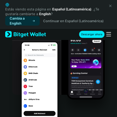
English
日本語
Estás viendo esta página en
Español (Latinoamérica)
. ¿Te
gustaría cambiarte a
English
?
Tiếng Việt
Cambia a
Continuar en Español (Latinoamérica)
Русский
English
Español (Latinoamérica)
Türkçe
Descargar ahora
Italiano
Français
Deutsch
简体中文
繁體中文
Português (Portugal)
Bahasa Indonesia
ภาษาไทย
हिन्दी
বাংলা
Español
Português (Brasil)
Español (Argentina)