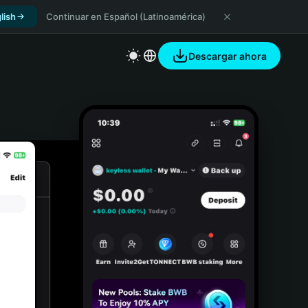
lish
Continuar en Español (Latinoamérica)
Descargar ahora