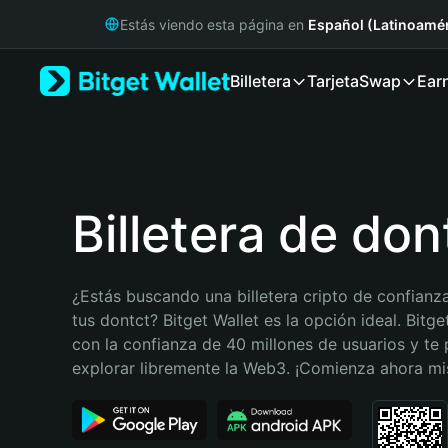
English
Estás viendo esta página en
Español (Latinoamér
日本語
Tiếng Việt
Billetera
Tarjeta
Swap
Ear
Русский
Español (Latinoamérica)
Türkçe
Italiano
Français
Deutsch
Billetera de don
简体中文
繁體中文
Português (Portugal)
¿Estás buscando una billetera cripto de confianza
Bahasa Indonesia
tus dontct? Bitget Wallet es la opción ideal. Bitge
ภาษาไทย
con la confianza de 40 millones de usuarios y te 
हिन्दी
explorar libremente la Web3. ¡Comienza ahora m
বাংলা
Español
Português (Brasil)
Español (Argentina)