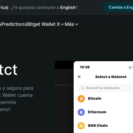
ica)
. ¿Te gustaría cambiarte a
English
?
Cambia a Eng
n
Predictions
Bitget Wallet X
Más
tct
 y segura para 
t Wallet cuenta 
permite 
ismo!