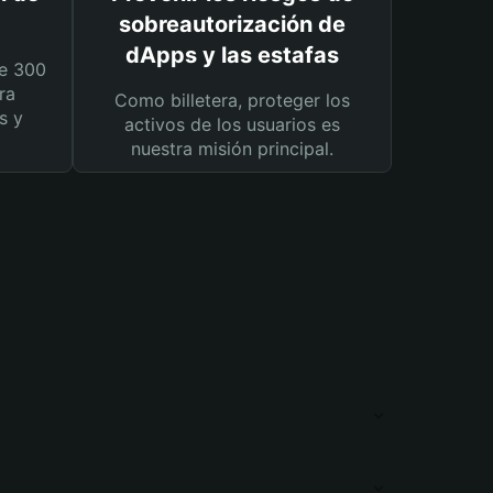
sobreautorización de
dApps y las estafas
e 300
ra
Como billetera, proteger los
s y
activos de los usuarios es
nuestra misión principal.