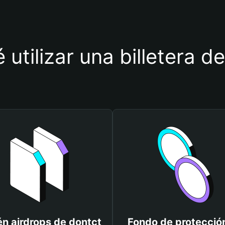
 utilizar una billetera d
n airdrops de dontct
Fondo de protecció