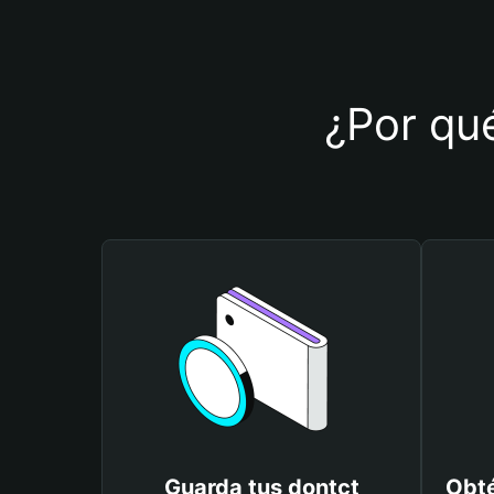
¿Por qué
Guarda tus dontct
Obté