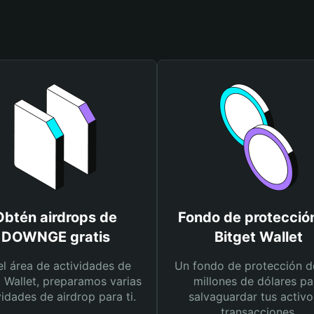
Obtén airdrops de
Fondo de protecció
DOWNGE gratis
Bitget Wallet
el área de actividades de
Un fondo de protección d
t Wallet, preparamos varias
millones de dólares pa
vidades de airdrop para ti.
salvaguardar tus activo
transacciones.