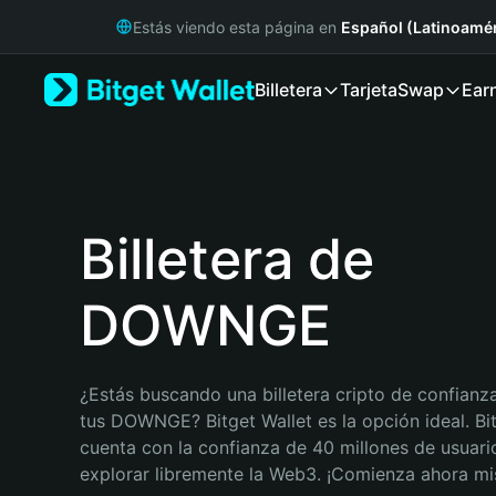
English
Estás viendo esta página en
Español (Latinoamér
日本語
Tiếng Việt
Billetera
Tarjeta
Swap
Ear
Русский
Español (Latinoamérica)
Türkçe
Italiano
Français
Deutsch
Billetera de
简体中文
繁體中文
DOWNGE
Português (Portugal)
Bahasa Indonesia
ภาษาไทย
हिन्दी
¿Estás buscando una billetera cripto de confianza
বাংলা
tus DOWNGE? Bitget Wallet es la opción ideal. Bit
Español
cuenta con la confianza de 40 millones de usuario
Português (Brasil)
explorar libremente la Web3. ¡Comienza ahora m
Español (Argentina)