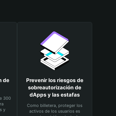
n de
Prevenir los riesgos de
sobreautorización de
dApps y las estafas
e 300
ra
Como billetera, proteger los
s y
activos de los usuarios es