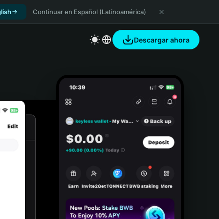
lish
Continuar en Español (Latinoamérica)
Descargar ahora