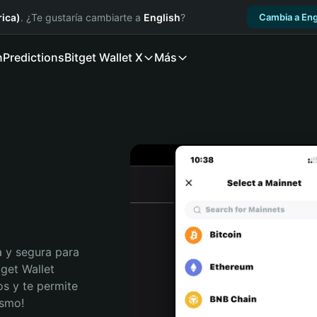
ica)
. ¿Te gustaría cambiarte a
English
?
Cambia a Eng
n
Predictions
Bitget Wallet X
Más
 y segura para 
get Wallet 
s y te permite 
ismo!