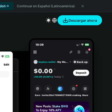
lish
Continuar en Español (Latinoamérica)
Descargar ahora