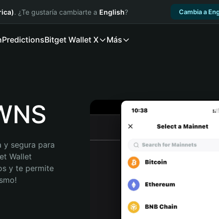
ica)
. ¿Te gustaría cambiarte a
English
?
Cambia a Eng
n
Predictions
Bitget Wallet X
Más
OWNS
 y segura para 
t Wallet 
s y te permite 
ismo!