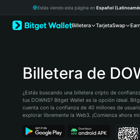
English
Estás viendo esta página en
Español (Latinoamér
日本語
Tiếng Việt
Billetera
Tarjeta
Swap
Ear
Русский
Español (Latinoamérica)
Türkçe
Italiano
Français
Deutsch
Billetera de D
简体中文
繁體中文
Português (Portugal)
¿Estás buscando una billetera cripto de confianza
Bahasa Indonesia
tus DOWNS? Bitget Wallet es la opción ideal. Bitge
ภาษาไทย
cuenta con la confianza de 40 millones de usuario
हिन्दी
explorar libremente la Web3. ¡Comienza ahora m
বাংলা
Español
Português (Brasil)
Español (Argentina)