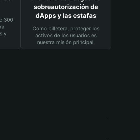
sobreautorización de
dApps y las estafas
e 300
ra
Como billetera, proteger los
s y
activos de los usuarios es
nuestra misión principal.