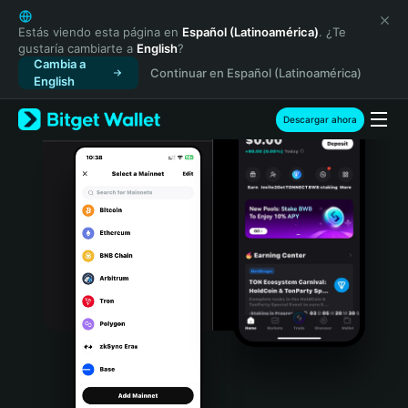
English
日本語
Estás viendo esta página en
Español (Latinoamérica)
. ¿Te
gustaría cambiarte a
English
?
Tiếng Việt
Cambia a
Continuar en Español (Latinoamérica)
Русский
English
Español (Latinoamérica)
Türkçe
Descargar ahora
Italiano
Français
Deutsch
简体中文
繁體中文
Português (Portugal)
Bahasa Indonesia
ภาษาไทย
हिन्दी
বাংলা
Español
Português (Brasil)
Español (Argentina)