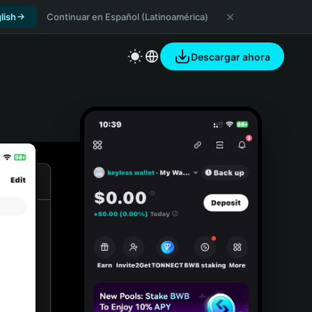
lish
Continuar en Español (Latinoamérica)
Descargar ahora