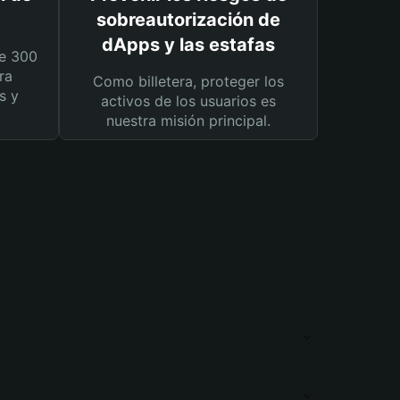
sobreautorización de
dApps y las estafas
e 300
ra
Como billetera, proteger los
s y
activos de los usuarios es
nuestra misión principal.