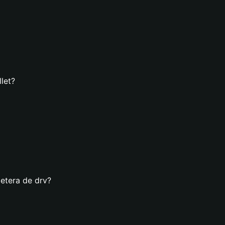
let?
letera de drv?