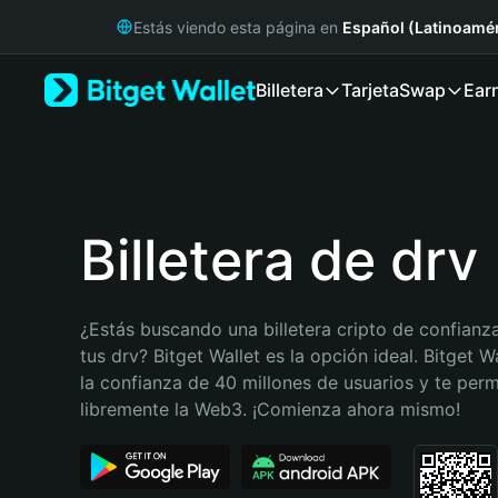
English
Estás viendo esta página en
Español (Latinoamér
日本語
Tiếng Việt
Billetera
Tarjeta
Swap
Ear
Русский
Español (Latinoamérica)
Türkçe
Italiano
Français
Deutsch
Billetera de drv
简体中文
繁體中文
Português (Portugal)
¿Estás buscando una billetera cripto de confianza
Bahasa Indonesia
tus drv? Bitget Wallet es la opción ideal. Bitget W
ภาษาไทย
la confianza de 40 millones de usuarios y te permi
हिन्दी
libremente la Web3. ¡Comienza ahora mismo!
বাংলা
Español
Português (Brasil)
Español (Argentina)