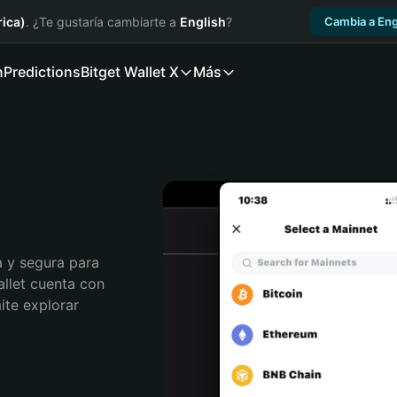
ica)
. ¿Te gustaría cambiarte a
English
?
Cambia a Eng
n
Predictions
Bitget Wallet X
Más
 y segura para 
allet cuenta con 
te explorar 