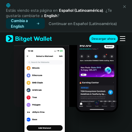
English
日本語
Estás viendo esta página en
Español (Latinoamérica)
. ¿Te
gustaría cambiarte a
English
?
Tiếng Việt
Cambia a
Continuar en Español (Latinoamérica)
Русский
English
Español (Latinoamérica)
Türkçe
Descargar ahora
Italiano
Français
Deutsch
简体中文
繁體中文
Português (Portugal)
Bahasa Indonesia
ภาษาไทย
हिन्दी
বাংলা
Español
Português (Brasil)
Español (Argentina)