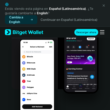
English
日本語
Estás viendo esta página en
Español (Latinoamérica)
. ¿Te
gustaría cambiarte a
English
?
Tiếng Việt
Cambia a
Continuar en Español (Latinoamérica)
Русский
English
Español (Latinoamérica)
Türkçe
Descargar ahora
Italiano
Français
Deutsch
简体中文
繁體中文
Português (Portugal)
Bahasa Indonesia
ภาษาไทย
हिन्दी
বাংলা
Español
Português (Brasil)
Español (Argentina)