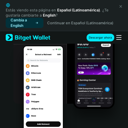
English
日本語
Estás viendo esta página en
Español (Latinoamérica)
. ¿Te
gustaría cambiarte a
English
?
Tiếng Việt
Cambia a
Continuar en Español (Latinoamérica)
Русский
English
Español (Latinoamérica)
Türkçe
Descargar ahora
Italiano
Français
Deutsch
简体中文
繁體中文
Português (Portugal)
Bahasa Indonesia
ภาษาไทย
हिन्दी
বাংলা
Español
Português (Brasil)
Español (Argentina)