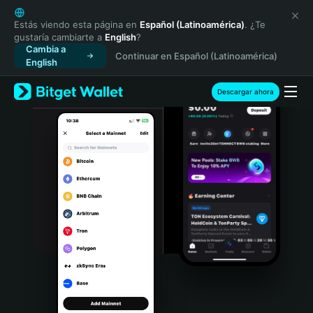
English
日本語
Estás viendo esta página en
Español (Latinoamérica)
. ¿Te
gustaría cambiarte a
English
?
Tiếng Việt
Cambia a
Continuar en Español (Latinoamérica)
Русский
English
Español (Latinoamérica)
Türkçe
Descargar ahora
Italiano
Français
Deutsch
简体中文
繁體中文
Português (Portugal)
Bahasa Indonesia
ภาษาไทย
हिन्दी
বাংলা
Español
Português (Brasil)
Español (Argentina)