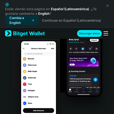
English
日本語
Estás viendo esta página en
Español (Latinoamérica)
. ¿Te
gustaría cambiarte a
English
?
Tiếng Việt
Cambia a
Continuar en Español (Latinoamérica)
Русский
English
Español (Latinoamérica)
Türkçe
Descargar ahora
Italiano
Français
Deutsch
简体中文
繁體中文
Português (Portugal)
Bahasa Indonesia
ภาษาไทย
हिन्दी
বাংলা
Español
Português (Brasil)
Español (Argentina)