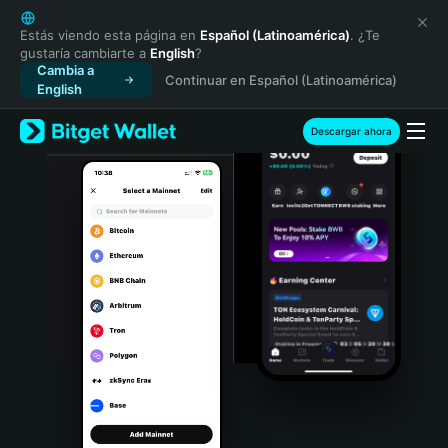
English
日本語
Estás viendo esta página en
Español (Latinoamérica)
. ¿Te
gustaría cambiarte a
English
?
Tiếng Việt
Cambia a
Continuar en Español (Latinoamérica)
Русский
English
Español (Latinoamérica)
Türkçe
Descargar ahora
Italiano
Français
Deutsch
简体中文
繁體中文
Português (Portugal)
Bahasa Indonesia
ภาษาไทย
हिन्दी
বাংলা
Español
Português (Brasil)
Español (Argentina)