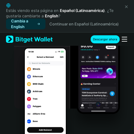
English
日本語
Estás viendo esta página en
Español (Latinoamérica)
. ¿Te
gustaría cambiarte a
English
?
Tiếng Việt
Cambia a
Continuar en Español (Latinoamérica)
Русский
English
Español (Latinoamérica)
Türkçe
Descargar ahora
Italiano
Français
Deutsch
简体中文
繁體中文
Português (Portugal)
Bahasa Indonesia
ภาษาไทย
हिन्दी
বাংলা
Español
Português (Brasil)
Español (Argentina)